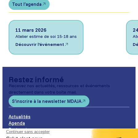
Tout l’agenda
11 mars 2026
24
Atelier estime de soi 15-18 ans
At
Découvrir l’événement
Dé
Restez informé
Recevez nos actualités, ressources et événements
directement dans votre boîte mail.
S’inscrire à la newsletter MDAJA
Actualités
Agenda
Partenaires
Nos permanences de proximité