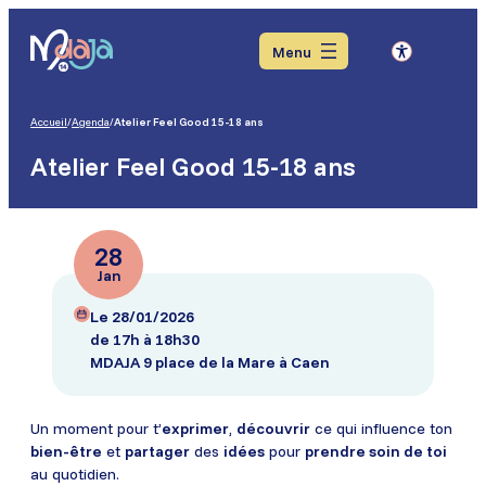
Aller
Aller
Aller
au
au
au
Menu
menu
contenu
pied
de
page
Accueil
/
Agenda
/
Atelier Feel Good 15-18 ans
Atelier Feel Good 15-18 ans
28
Jan
Le 28/01/2026
de 17h à 18h30
MDAJA 9 place de la Mare à Caen
Un moment pour t’
exprimer
,
découvrir
ce qui influence ton
bien-être
et
partager
des
idées
pour
prendre soin de toi
au quotidien.