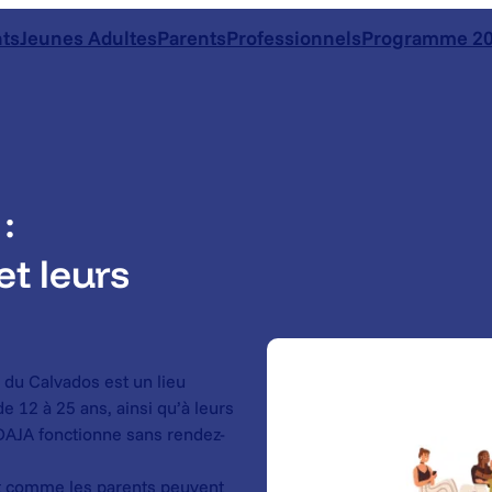
ts
Jeunes Adultes
Parents
Professionnels
Programme 20
:
t leurs
du Calvados est un lieu
de 12 à 25 ans, ainsi qu’à leurs
DAJA fonctionne sans rendez-
t comme les parents peuvent