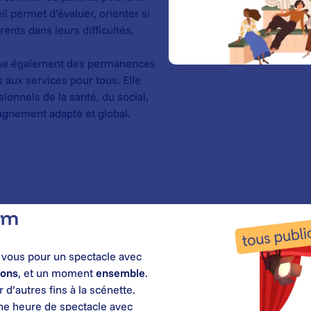
l permet d’évaluer, orienter si
ents dans leurs difficultés,
pose également des permanences
ès aux services pour tous. Elle
ionnels de la santé, du social,
pagnement adapté et global.
um
 vous pour un spectacle avec
ions
, et un moment
ensemble
.
 d’autres fins à la scénette.
ne heure de spectacle avec