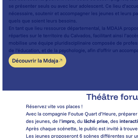
se présenter seuls ou avec leur adolescent. Ce lieu d’accuei
nécessaire, soutenir et accompagner les jeunes et leurs par
quels que soient leurs besoins.
En tant que lieu ressource départemental, la MDAJA pro
réparties sur le territoire du Calvados, facilitant ainsi l’acc
mobilise une équipe pluridisciplinaire composée de profess
de l’éducation, et de la psychologie, afin d’offrir un accom
Découvrir la Mdaja
Théâtre for
Réservez vite vos places !
Avec la compagnie Foutue Quart d’Heure, préparer
des jeunes, de l’
impro
, du
lâché prise
, des
interact
Après chaque scénette, le public est invité à trouver
Les jeunes proposeront 6 scènes différentes sur u