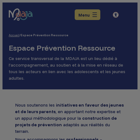
Aller
Aller
Aller
au
au
au
Menu
menu
contenu
pied
de
page
Accueil
/
Espace Prévention Ressource
Espace Prévention Ressource
Ce service transversal de la MDAJA est un lieu dédié à
l’accompagnement, au soutien et à la mise en réseau de
tous les acteurs en lien avec les adolescents et les jeunes
adultes.
Nous soutenons les
initiatives en faveur des jeunes
et de leurs parents
, en apportant notre expertise et
un appui méthodologique pour la
construction de
projets de prévention
adaptés aux réalités du
terrain.
Nous accompagnons les
professionnels
–