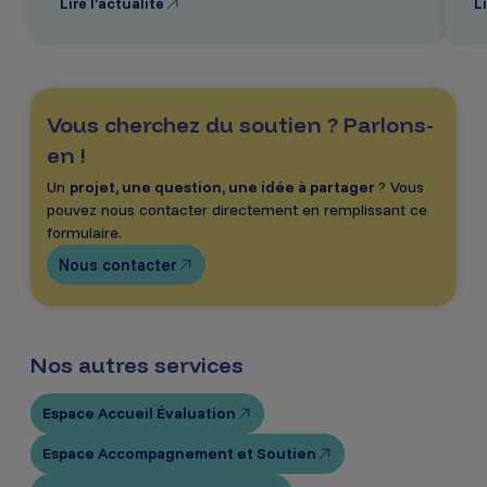
Lire l’actualité
Li
Vous cherchez du soutien ? Parlons-
en !
Un
projet, une question, une idée à partager
? Vous
pouvez nous contacter directement en remplissant ce
formulaire.
Nous contacter
Nos autres services
Espace Accueil Évaluation
Espace Accompagnement et Soutien