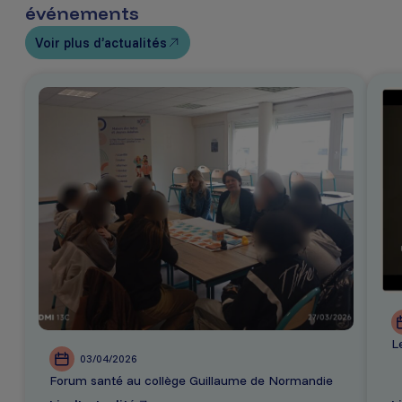
événements
Voir plus d’actualités
L
03/04/2026
Forum santé au collège Guillaume de Normandie