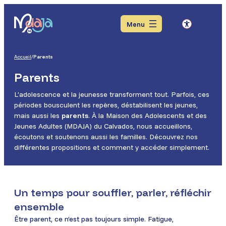
Aller
Aller
Aller
au
au
au
Menu
menu
contenu
pied
de
page
Accueil
/
Parents
Parents
L’adolescence et la jeunesse transforment tout. Parfois, ces
périodes bousculent les repères, déstabilisent les jeunes,
mais aussi les
parents
. À la Maison des Adolescents et des
Jeunes Adultes (MDAJA) du Calvados, nous accueillons,
écoutons et soutenons aussi les familles. Découvrez nos
différentes propositions et comment y accéder simplement.
Un temps pour souffler, parler, réfléchir
ensemble
Être parent, ce n’est pas toujours simple. Fatigue,