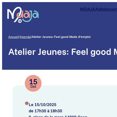
Aller
Aller
Aller
MDAJA
Adolescen
au
au
au
menu
contenu
pied
de
page
Accueil
/
Agenda
/
Atelier Jeunes: Feel good Mode d’emploi
Atelier Jeunes: Feel good
15
Oct
Le 15/10/2025
de 17h30 à 18h30