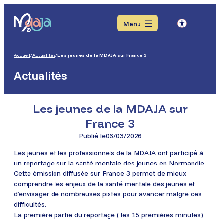
Aller
Aller
Aller
au
au
au
Menu
menu
contenu
pied
de
page
Accueil
/
Actualités
/
Les jeunes de la MDAJA sur France 3
Actualités
Les jeunes de la MDAJA sur
France 3
Publié le
06/03/2026
Les jeunes et les professionnels de la MDAJA ont participé à
un reportage sur la santé mentale des jeunes en Normandie.
Cette émission diffusée sur France 3 permet de mieux
comprendre les enjeux de la santé mentale des jeunes et
d’envisager de nombreuses pistes pour avancer malgré ces
difficultés.
La première partie du reportage ( les 15 premières minutes)