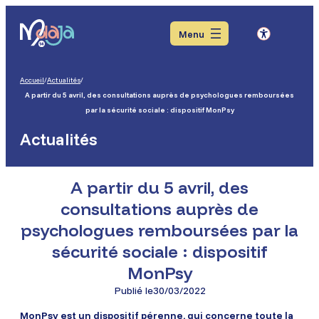
Aller
Aller
Aller
au
au
au
Menu
menu
contenu
pied
de
page
Accueil
/
Actualités
/
A partir du 5 avril, des consultations auprès de psychologues remboursées
par la sécurité sociale : dispositif MonPsy
Actualités
A partir du 5 avril, des
consultations auprès de
psychologues remboursées par la
sécurité sociale : dispositif
MonPsy
Publié le
30/03/2022
MonPsy est un dispositif pérenne, qui concerne toute la