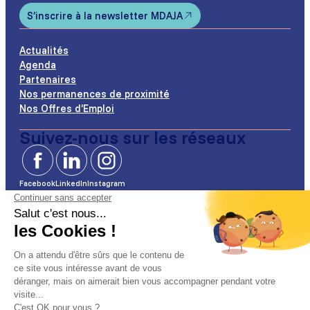
S’inscrire à la newsletter MDAJA
Actualités
Agenda
Partenaires
Nos permanences de proximité
Nos Offres d’Emploi
Suivez-nous sur les réseaux
Facebook
LinkedIn
Instagram
Mentions légales
Gestion de cookies
Politique de confidentialité
Plan du site
Accessibilité (conformité partielle à 97%)