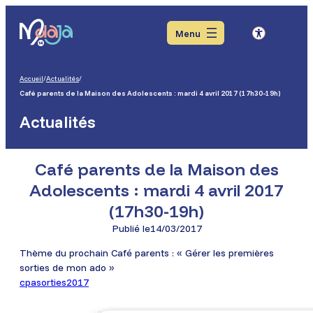
Aller
Aller
Aller
au
au
au
Menu
menu
contenu
pied
de
page
Accueil
/
Actualités
/
Café parents de la Maison des Adolescents : mardi 4 avril 2017 (17h30-19h)
Actualités
Café parents de la Maison des
Adolescents : mardi 4 avril 2017
(17h30-19h)
Publié le
14/03/2017
Thème du prochain Café parents : « Gérer les premières
sorties de mon ado »
cpasorties2017