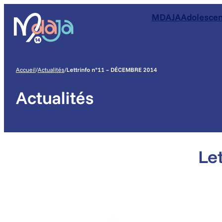
Aller
Aller
Aller
MDAJA
Adolescen
au
au
au
menu
contenu
pied
de
page
Accueil
/
Actualités
/
Lettrinfo n°11 – DÉCEMBRE 2014
Actualités
Le