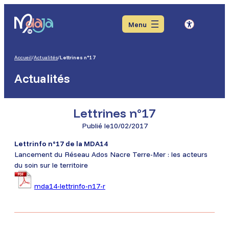
Aller
Aller
Aller
au
au
au
Menu
menu
contenu
pied
de
page
Accueil
/
Actualités
/
Lettrines n°17
Actualités
Lettrines n°17
Publié le
10/02/2017
Lettrinfo n°17 de la MDA14
Lancement du Réseau Ados Nacre Terre-Mer : les acteurs
du soin sur le territoire
mda14-lettrinfo-n17-r