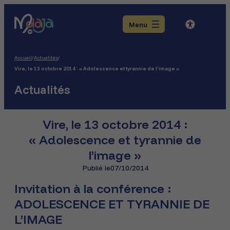
Aller
Aller
Aller
au
au
au
Menu
menu
contenu
pied
de
page
Accueil
/
Actualités
/
Vire, le 13 octobre 2014 : « Adolescence et tyrannie de l’image »
Actualités
Vire, le 13 octobre 2014 :
« Adolescence et tyrannie de
l’image »
Publié le
07/10/2014
Invitation à la conférence :
ADOLESCENCE ET TYRANNIE DE
L’IMAGE