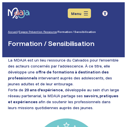
Aller
Aller
Aller
au
au
au
Menu
menu
contenu
pied
de
page
Accueil
/
Espace Prévention Ressource
/
Formation / Sensibilisation
Formation / Sensibilisation
La MDAJA est un lieu ressource du Calvados pour l’ensemble
des acteurs concernés par l’adolescence. À ce titre, elle
développe une
offre de formations à destination des
professionnels
intervenant auprès des adolescents, des
jeunes adultes et de leur entourage.
Forte de
20 ans d’expérience
, développée au sein d’un large
réseau partenarial, la MDAJA partage ses
savoirs, pratiques
et expériences
afin de soutenir les professionnels dans
leurs missions quotidiennes auprès des jeunes.