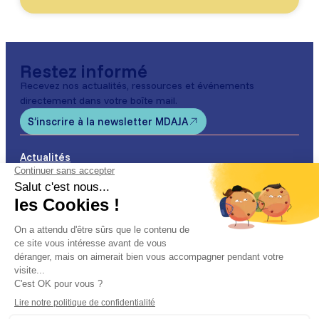
Restez informé
Recevez nos actualités, ressources et événements
directement dans votre boîte mail.
S’inscrire à la newsletter MDAJA
Actualités
Agenda
Partenaires
Nos permanences de proximité
Nos Offres d’Emploi
Suivez-nous sur les réseaux
Facebook
LinkedIn
Instagram